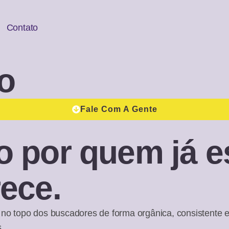
Contato
o
Fale Com A Gente
o por quem já e
ece.
 no topo dos buscadores de forma orgânica, consistente 
.